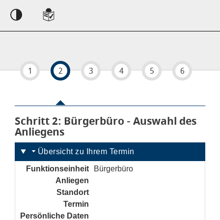
Einstellungen
1
2
3
4
5
6
Schritt 2
von 6
: Bürgerbüro - Auswahl des
Anliegens
Übersicht zu Ihrem Termin
Funktionseinheit
Bürgerbüro
Anliegen
noch nicht gesetzt
Standort
noch nicht gesetzt
Termin
noch nicht gesetzt
Persönliche Daten
noch nicht gesetzt