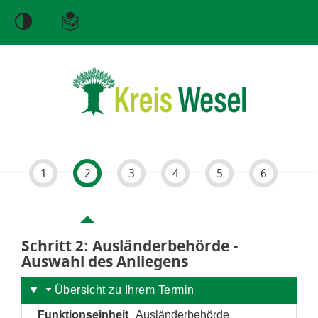
Einstellungen
1
2
3
4
5
6
Schritt 2
von 6
: Ausländerbehörde -
Auswahl des Anliegens
Übersicht zu Ihrem Termin
Funktionseinheit
Ausländerbehörde